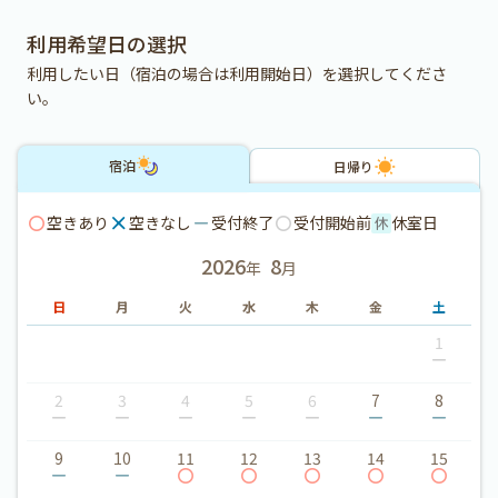
利用希望日の選択
利用したい日（宿泊の場合は利用開始日）を選択してくださ
い。
宿泊
日帰り
空きあり
空きなし
受付終了
受付開始前
休室日
2026
8
年
月
日
月
火
水
木
金
土
1
2
3
4
5
6
7
8
9
10
11
12
13
14
15