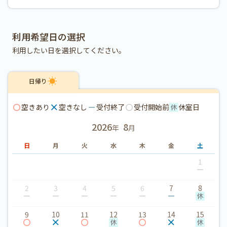
利用希望日の選択
利用したい日を選択してください。
日帰り
空きあり
空きなし
受付終了
受付開始前
休室日
2026
8
年
月
日
月
火
水
木
金
土
1
2
3
4
5
6
7
8
9
10
11
12
13
14
15